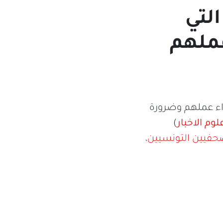
لتي
عملهم
اء عملهم وضرورة
م الاخبار
)
صحفيين التونسيين
،