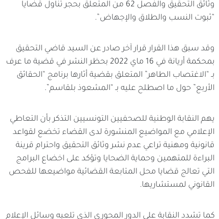
وثائق التحقيق والفصل 62 من المتعلق بحجر تناول قضايا
“ثبوت النسب والطلاق والإجهاض”.
وقد سبق هذا القرار قرار آخر صادر عن السيد قاضي التحقيق
بمحكمة أريانة في 16 ماي 2022 بحظر النشر في قضية ما عرف
بـ “الاغتصاب الطاهر” المتعلق بقضية أثارها برنامج “الحقائق
الأربع” حول ما اصطلح عليه بـ “المشعوذ بلقاسم”.
يهم النقابة الوطنية للصحفيين التونسيين التذكر بأن التعاطي
الإعلامي مع المواضيع المنشورة لدى القضاء تخضع لقواعد
قانونية ومهنية تراعي عدم نشر وثائق التحقيق واحترام قرينة
البراءة للمتهمين وحماية الضحايا وتؤكد على اخضاع البرامج
التي تعالج قضايا محل المتابعة القضائية مواضيعها للفحص
القانوني لمستشاريها.
كما تشدد النقابة على الدور المحوري الذي تلعبه وسائل الإعلام