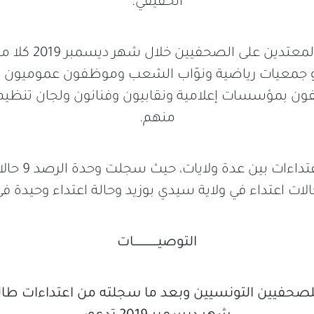
الحقيقي.
وشملت قائمة المعتدين
جمعيات رياضية ونوّاب الشعب وموظفون عموميون باعت
ن بمؤسسات إعلامية ونقابيون وفنانون ولجان تنظيم 
منهم.
وتوزعت خارطة ال
التوصيـــــــــــــــــات
 للصحفيين التونسيين وبعد ما سجلته من اعتداءات ط