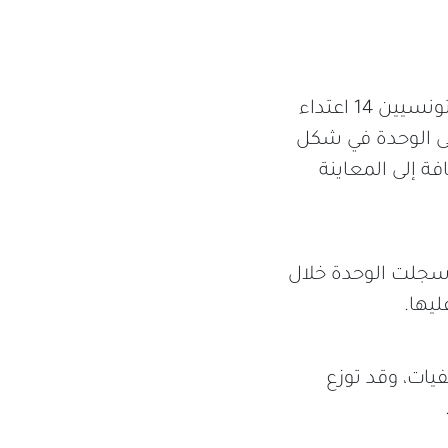
سجّلت وحدة الرصد بمركز السلامة المهنية بالنقابة الوطنية للصحفيين التونسيين 14 اعتداء
د وردت الإشعارات على الوحدة في شكل
ة إلى المعاينة
 سجلت الوحدة خلال
ن ومصوّرات صحفيات، وقد توزع