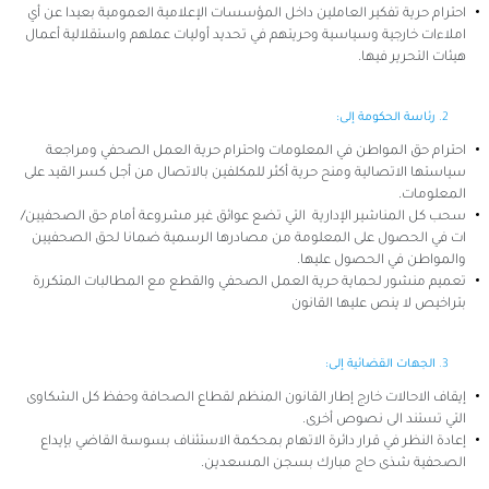
احترام حرية تفكير العاملين داخل المؤسسات الإعلامية العمومية بعيدا عن أي
املاءات خارجية وسياسية وحريتهم في تحديد أوليات عملهم واستقلالية أعمال
هيئات التحرير فيها.
رئاسة الحكومة إلى:
احترام حق المواطن في المعلومات واحترام حرية العمل الصحفي ومراجعة
سياستها الاتصالية ومنح حرية أكثر للمكلفين بالاتصال من أجل كسر القيد على
المعلومات.
سحب كل المناشير الإدارية التي تضع عوائق غير مشروعة أمام حق الصحفيين/
ات في الحصول على المعلومة من مصادرها الرسمية ضمانا لحق الصحفيين
والمواطن في الحصول عليها.
تعميم منشور لحماية حرية العمل الصحفي والقطع مع المطالبات المتكررة
بتراخيص لا ينص عليها القانون
الجهات القضائية إلى:
إيقاف الاحالات خارج إطار القانون المنظم لقطاع الصحافة وحفظ كل الشكاوى
التي تستند الى نصوص أخرى.
إعادة النظر في قرار دائرة الاتهام بمحكمة الاستئناف بسوسة القاضي بإيداع
الصحفية شذى حاج مبارك بسجن المسعدين.