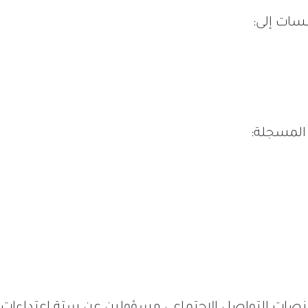
سات إلى:
المسجلة:
صات التواصل الاجتماعي مسؤولين عن ستة اعتداءات،