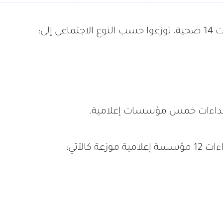
ي إلى:
تداءات خمس مؤسسات إعلامية.
عة كالآتي: