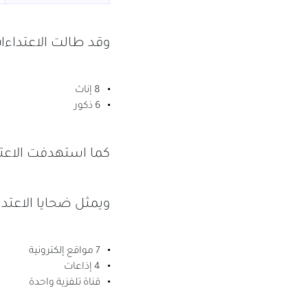
وقد طالت الاعتداءات 14 ضحية، توزعوا حسب النوع الاجتماع
8 إناث
6 ذكور
كما استهدفت الاع
ويمثل ضحايا الاعتداءات 12 مؤسسة إعلامية موز
7 مواقع إلكترونية
4 إذاعات
قناة تلفزية واحدة