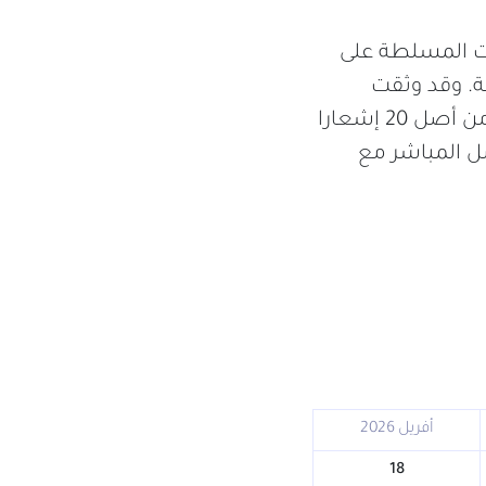
ات المسلطة على
ى من السنة. وقد وثقت
الوحدة 18 اعتداءً استهدفت الصحفيين/ات والمصورين/ات الصحفيين/ات، من أصل 20 إشعارا
صل المباشر مع
أفريل 2026
18