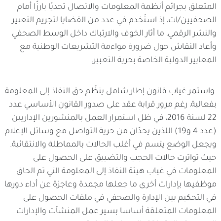
المتعلق بجرائم أنظمة المعلومات والاتصال تحديًا بارزًا أمام
الصحفيين/ات، إذ استُخدم في عدد من القضايا لتجريم التعبير
والنشر الرقمي، ما أثار الخوف والارتباك داخل الوسط الصحفي
وأعاد النقاش حول ضرورة مواءمة التشريعات الوطنية مع
المعايير الدولية الخاصة بحرية التعبير.
واستمر غياب قانون إطار شامل ينظّم حق النفاذ إلى المعلومة
بفعالية، رغم مرور قرابة عقد على صدور القانون الأساسي عدد
22 لسنة 2016، في ظل استمرار العمل بالمنشورين الإداريين
(عدد 4 و19) اللذين يحدّان من حرية التواصل مع وسائل الإعلام
ويجعل الوضع يتسم في أغلب الحالات بالمماطلة والانتقائية.
حيث تواترت حالات الحجب والتضييق على الحصول على
المعلومات في غياب هيئة النفاذ إلى المعلومة التي تم الحاق
موظفيها بإدارات أخرى ما جعلها مجمدة وعاجزة عن أداء دورها
في التحكيم بين الإدارة والصحفي في ملفات الحصول على
المعلومات المتعلقة أساسا بسير عمل المنشآت والإدارات