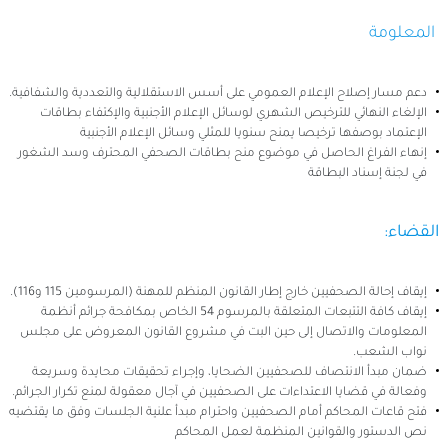
المعلومة
دعم مسار إصلاح الإعلام العمومي على أسس الاستقلالية والتعددية والشفافية.
الإلغاء النهائي للترخيص الشهري لوسائل الإعلام الأجنبية والإكتفاء بطاقات
الإعتماد بوصفها ترخيصا يمنح سنويا للمثلي وسائل الإعلام الأجنبية
إنهاء الفراغ الحاصل في موضوع منح بطاقات الصحفي المحترف وسد الشغور
في لجنة إسناد البطاقة
القضاء:
إيقاف إحالة الصحفيين خارج إطار القانون المنظم للمهنة (المرسومين 115 و116).
إيقاف كافة التتبعات المتعلقة بالمرسوم 54 الخاص بمكافحة جرائم أنظمة
المعلومات والاتصال إلى حين البت في مشروع القانون المعروض على مجلس
نواب الشعب.
ضمان مبدأ الانتصاف للصحفيين الضحايا، وإجراء تحقيقات محايدة وسريعة
وفعالة في قضايا الاعتداءات على الصحفيين في آجال معقولة لمنع تكرار الجرائم.
فتح قاعات المحاكم أمام الصحفيين واحترام مبدأ علنية الجلسات وفق ما يقتضيه
نص الدستور والقوانين المنظمة لعمل المحاكم