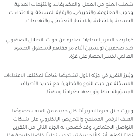
شملت المنع من العمل، والمضايقات، والتتبّعات العدلية،
وحجب المعلومة، والتحريض، والرقابة المسبقة، والاعتداءات
الجسدية واللفظية، والاحتجاز التعسّفي، والتهديدات.
كما رصد التقرير اعتداءات صادرة عن قوات الاحتلال الصهيوني
ضد صحفيين تونسيين أثناء مرافقتهم لأسطول الصمود
العالمي لكسر الحصار على غزة.
ويُبرز التقرير في جزئه الأول تشخيصًا شاملًا لمختلف الاعتداءات
المسجّلة من حيث النوع والخطورة، مع تحديد الأطراف
المسؤولة عنها وتوزيعها جغرافيًا ومهنيًا.
وبرزت خلال فترة التقرير أشكال جديدة من العنف، خصوصًا
العنف الرقمي الممنهج والتحريض الإلكتروني على شبكات
التواصل الاجتماعي، وقد خُصّص له الجزء الثاني من التقرير،
نظرًا لكونها أشكالًا جديدة تستوجب تحليلًا خاصًا لطبيعة هذا