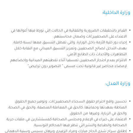
وزارة الداخلية:
القيام بالتحقيقات الضرورية والتلقائية في الحالات التي تورط فيها أعوانها في
الاعتداء على الصحفيين/ات وضمان محاسبتهم.
إحياء دور خلية الأزمة داخل الوزارة، والتي تعطل التنسيق معها لسنة كاملة،
بهدف التدخل لصالح الصحفيين وتعزيز التنسيق الميداني مع النقابة خلال
التظاهرات والأحداث ذات الطابع الأمني.
الالتزام بعدم احتجاز الصحفيين تعسفيا أثناء تغطيتهم الميدانية وإخضاعهم
لإمضاء محاضر غير قانونية تحت مسمى ” التصوير دون ترخيص”
وزارة العدل:
تحسين واقع احترام حقوق السجناء الصحفيين/ات، وتوفير جميع الحقوق
المناطة بعهدتها وحمايتها، كالحق في المعاملة المنصفة، والحق في الصحة،
والحق في الزيارة، وغيرها من الحقوق.
الاعتماد على خبراء في الإعلام ومجلس الصحافة كمستشارين في ملفات حرية
الصحافة والطباعة والنشر التي تنظر فيها المحاكم التونسية.
إطلاق سراح شذى الحاج مبارك ومراد الزغيدي وبرهان بسيس وسنية الدهماني